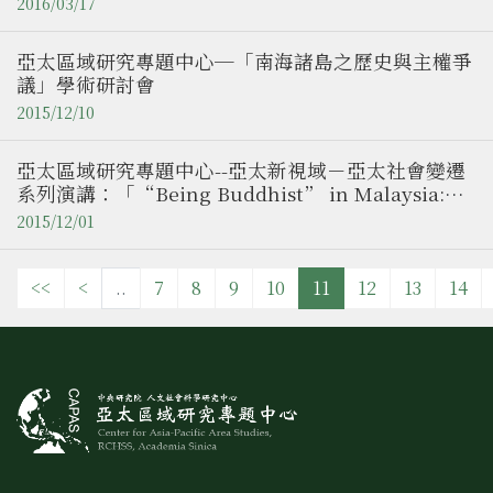
2016/03/17
亞太區域研究專題中心─「南海諸島之歷史與主權爭
議」學術研討會
2015/12/10
亞太區域研究專題中心--亞太新視域－亞太社會變遷
系列演講：「“Being Buddhist” in Malaysia:
Chuk Mor’s Reforms」／ Mr. Jack Meng-Tat
2015/12/01
Chia (謝明達)（Ph.D. Candidate in Dept. of
History, Cornell University）
<<
<
..
7
8
9
10
11
12
13
14