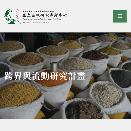
亞太區域研究專題中心
選單
:::
跨界與流動研究計畫