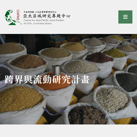
亞太區域研究專題中心
選單
:::
跨界與流動研究計畫