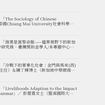
ciology of Chinese
士（泰國Chiang Mai University社會科學院
：「商業是蒼黎命脈——檔案視野下的新加
總商會研究員、臺灣獎助金學人/本專題中心訪
：「冷戰下的軍事化社會：金門與馬來(西)
兼主任）＆陳丁輝博士（新加坡中華總商會
ods Adaption to the Impact
unggyi, Myanmar」／ 彭霓霓女士（暨南國際大學