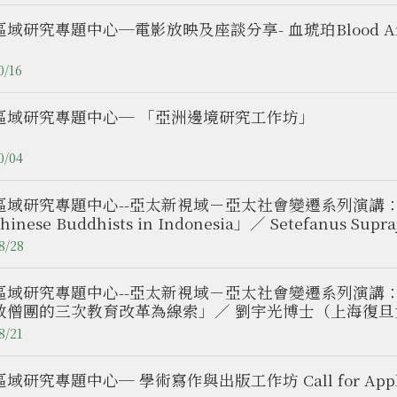
域研究專題中心─電影放映及座談分享- 血琥珀Blood Am
0/16
區域研究專題中心─ 「亞洲邊境研究工作坊」
0/04
域研究專題中心--亞太新視域－亞太社會變遷系列演講：「Petals of
Chinese Buddhists in Indonesia」／ Setefa
究中心主任、臺灣獎助金學人/本專題中心訪問學人）
8/28
區域研究專題中心--亞太新視域－亞太社會變遷系列演講
教僧團的三次教育改革為線索」／ 劉宇光博士（上海復
8/21
域研究專題中心─ 學術寫作與出版工作坊 Call for Applic