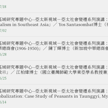
7/18
域研究專題中心--亞太新視域－亞太社會變遷系列演講：「The So
talism in Southeast Asia」／ Yos Santasombat博
）
7/02
區域研究專題中心--亞太新視域－亞太社會變遷系列演講
華總商會(1906-1950)」／ 陳丁輝博士（新加坡中華
人）
6/28
區域研究專題中心--亞太新視域－亞太社會變遷系列演講
啟示」／ 江柏煒博士（國立臺灣師範大學東亞學系教授
員、臺灣獎助金學人/本專題中心訪問學人）
6/25
域研究專題中心--亞太新視域－亞太社會變遷系列演講：「Liveliho
lobalization: Case Study of Peasants in Ta
亞學系兼任講師）
6/14