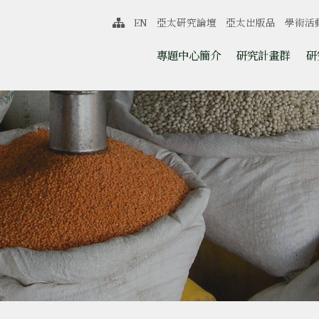
中心
EN
亞太研究論壇
亞太出版品
學術活
網站導覽
跳至中央區塊/Main Content
:::
專題中心簡介
研究計畫群
研