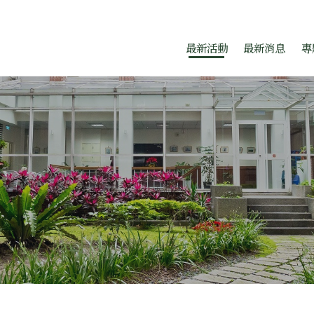
題中心
跳至中央區塊/Main Conte
:::
最新活動
最新消息
專