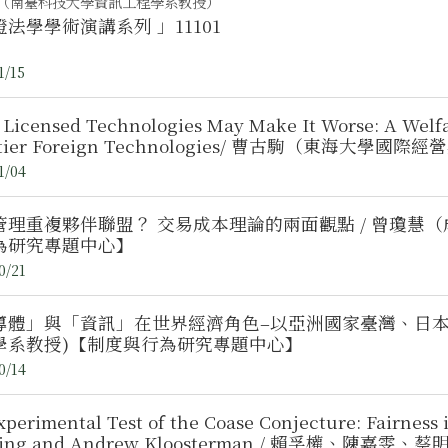
（南臺科技大學資訊工程學系教授）
法學學術演講系列 」11101
1/15
nsed Technologies May Make It Worse: A Welfare Analysis of Licensing Vertically
-tier Foreign Technologies/ 曹古駒（東
中心】
1/04
管理重複夥伴聯盟？ 交易成本理論的兩面觀點 / 曾瓊慧
為研究專題中心】
0/21
導體」與「資訊」在世界經濟角色–以亞洲國家臺灣、日本、
學系教授)【制度與行為研究專題中心】
0/14
perimental Test of the Coase Conjecture: Fairness in D
ning and Andrew Kloosterman / 賴孚權