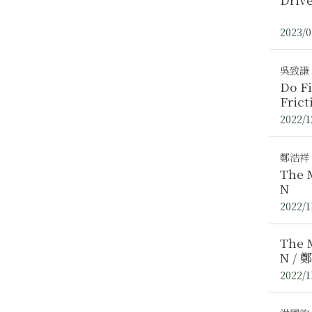
2023/0
吳致謙
Do Financial 
Frict
2022/1
鄭浩祥
The M
N
2022/1
The M
N 
2022/1