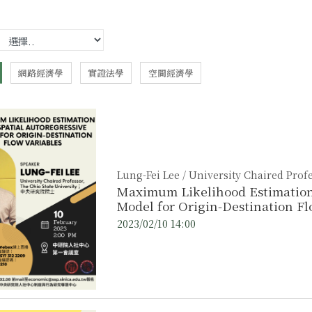
網路經濟學
實證法學
空間經濟學
Lung-Fei Lee / University Chaired Profe
Maximum Likelihood Estimation 
Model for Origin-Destination Fl
2023/02/10 14:00