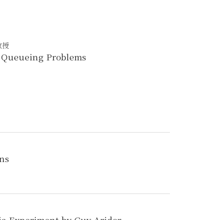
教授
l Queueing Problems
ns
Drivers of Digital Attention: Evidence from a Social Media Experiment by Guy Aridor