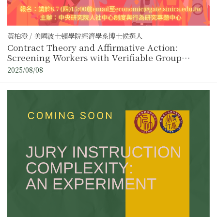
黃柏澄 / 美國波士頓學院經濟學系博士候選人
Contract Theory and Affirmative Action:
Screening Workers with Verifiable Group
Identity
2025/08/08