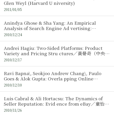
Glen Weyl (Harvard U niversity)
2011/01/05
Anindya Ghose & Sha Yang: An Empirical
Analysis of Search Engine Ad vertising:
Sponsored Search in Electronic Markets／李秋
2010/12/24
玉（中央大學產業經濟研究所博士候選人）
Andrei Hagiu: Two-Sided Platforms: Product
Variety and Pricing Stru ctures／黃晏奇（中央大
學經濟系博士候選人）
2010/12/17
Ravi Bapna\, Seokjoo Andrew Chang\, Paulo
Goes & Alok Gupta: Overla pping Online
Auctions: Empirical Characterization of Bidder
2010/12/10
Strategies and Auction Prices／林佳慶（中央大
學產業經濟研究所博士候選人）
Luis Cabral & Ali Hortacsu: The Dynamics of
Seller Reputation: Evid ence from eBay／童怡璇
（中央大學產業經濟研究所博士候選人）
2010/11/26