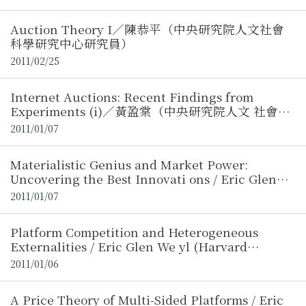
Auction Theory I／陳恭平（中央研究院人文社會
科學研究中心研究員）
2011/02/25
Internet Auctions: Recent Findings from
Experiments (i)／黃盈棠（中央研究院人文 社會科
學研究中心博士後研究人員）
2011/01/07
Materialistic Genius and Market Power:
Uncovering the Best Innovati ons / Eric Glen
Weyl (Harvard University)
2011/01/07
Platform Competition and Heterogeneous
Externalities / Eric Glen We yl (Harvard
University)
2011/01/06
A Price Theory of Multi-Sided Platforms / Eric