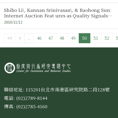
Shibo Li\, Kannan Srinivasan\, & Baohong Sun:
Internet Auction Feat ures as Quality Signals／
游雅婷（中央大學產業經濟研究所博士候選人）
2010/11/12
<<
<
..
46
47
48
49
50
51
52
聯絡地址: 115201台北市南港區研究院路二段128號
電話: (02)2789-8144
傳真: (02)2785-4160