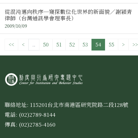
從混沌邁向秩序─窺探數位化世界的新面貌／謝穎青
律師（台灣通訊學會理事長）
2009/10/09
<<
<
..
50
51
52
53
54
55
>
>>
聯絡地址: 115201台北市南港區研究院路二段128號
電話: (02)2789-8144
傳真: (02)2785-4160