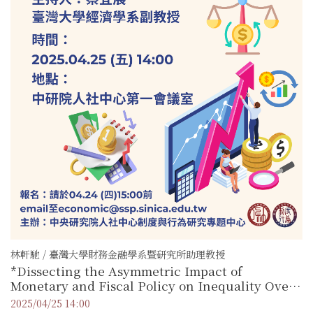
林軒馳 / 臺灣大學財務金融學系暨研究所助理教授
*Dissecting the Asymmetric Impact of
Monetary and Fiscal Policy on Inequality Over
the Business Cycle
2025/04/25 14:00