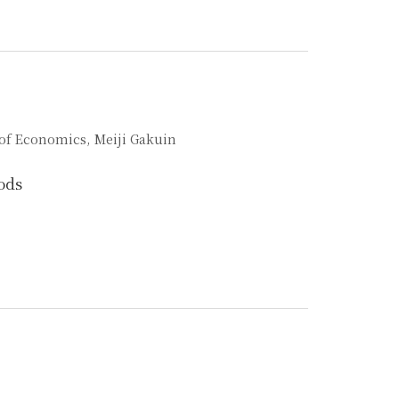
 of Economics, Meiji Gakuin
ods