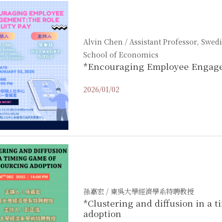
Alvin Chen / Assistant Professor, Swe
School of Economics
*Encouraging Employee Engagem
2026/01/02
孫嘉宏 / 東吳大學經濟學系特聘教授
*Clustering and diffusion in a 
adoption