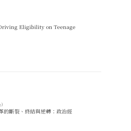
Driving Eligibility on Teenage
心）