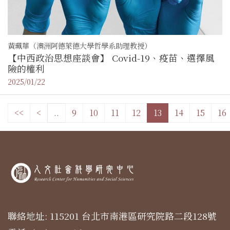
黃珮華（澳洲阿德萊德大學哲學系助理教授）
【中西政治思想座談會】 Covid-19、疫苗、選擇風
險的權利
2025/01/22
<<
<
..
9
10
11
12
13
14
15
16
聯絡地址: 115201 台北市南港區研究院路二段128號