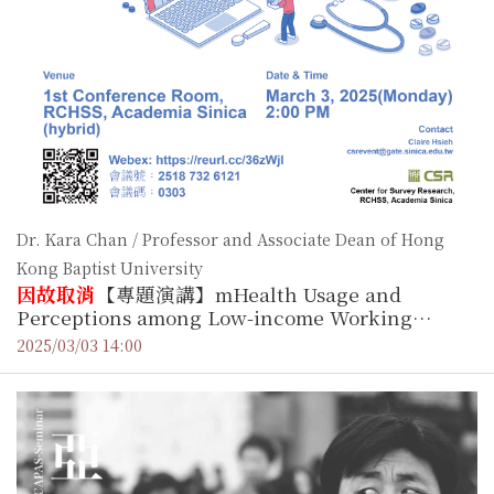
Dr. Kara Chan / Professor and Associate Dean of Hong
Kong Baptist University
因故取消
【專題演講】mHealth Usage and
Perceptions among Low-income Working
Adults
2025/03/03 14:00