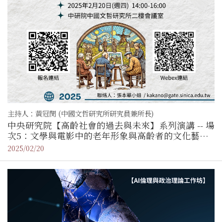
主持人：黃冠閔 (中國文哲研究所研究員兼所長)
中央研究院【高齡社會的過去與未來】系列演講 -- 場
次5：文學與電影中的老年形象與高齡者的文化藝術
需求
2025/02/20