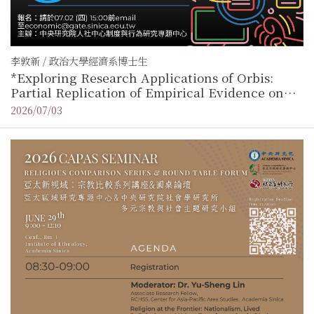
李敦新 / 政治大學經濟系博士生
*Exploring Research Applications of Orbis:
Partial Replication of Empirical Evidence on
Multinational Firms
2026/07/03