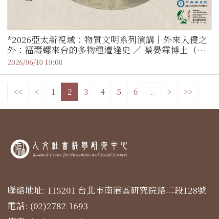
*2026亞太新視域：物質文明系列演講｜外來入侵之
外：福壽螺來台的多物種遭逢史 ／ 蔡晏霖博士（國
立陽明交通大學人文社會學系副教授）
2026/06/10 10:00
<<
<
1
2
3
4
5
6
..
>
>>
聯絡地址: 115201 台北市南港區研究院路二段128號
電話: (02)2782-1693