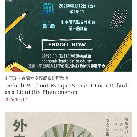
朱玉琦 / 台灣大學經濟系助理教授
Default Without Escape: Student Loan Default
as a Liquidity Phenomenon
2026/06/12