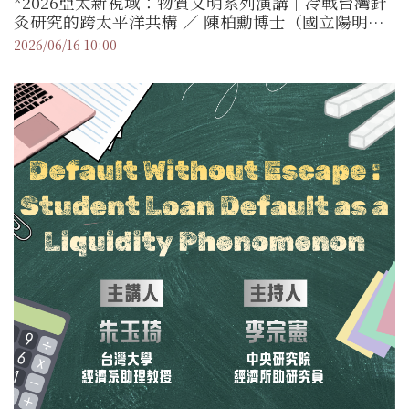
*2026亞太新視域：物質文明系列演講｜冷戰台灣針
灸研究的跨太平洋共構 ／ 陳柏勳博士（國立陽明交
通大學中醫學系助理教授）
2026/06/16 10:00