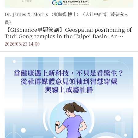
Dr. James X. Morris （莫詹姆 博士）（人社中心博士後研究人
員）
【GIScience專題演講】Geospatial positioning of
Tudi Gong temples in the Taipei Basin: An
additional 2 years of research, methodology
2026/06/23 14:00
testing, and outcomes