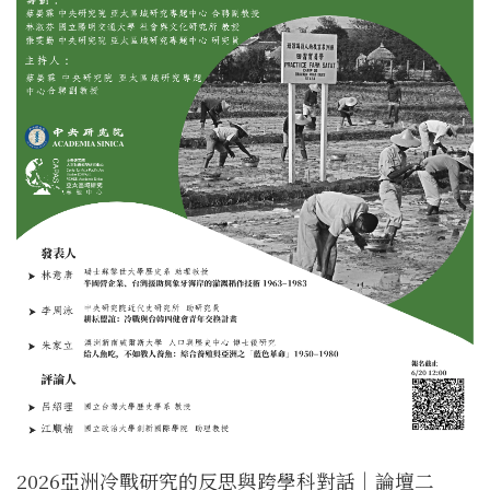
2026亞洲冷戰研究的反思與跨學科對話｜論壇二