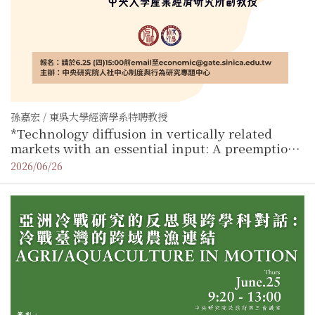
孫嘉宏 / 東吳大學經濟學系特聘教授
*Technology diffusion in vertically related
markets with an essential input: A preemption
game analysis
2026/06/26