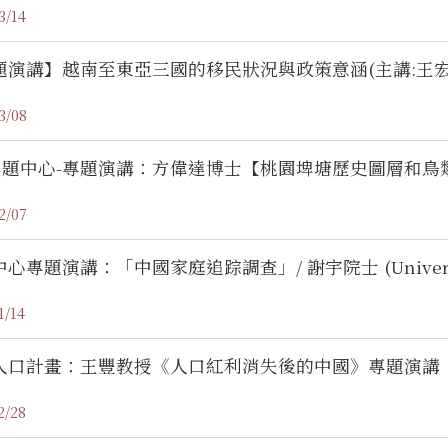
3/14
題演講】越南至東亞三國的移民狀況與政策意涵(主講:王宏
3/08
S專題中心-專題演講：方偉達博士【桃園埤塘歷史圖層和
2/07
心專題演講：「中國家庭追踪調查」/ 謝宇院士 (University 
1/14
人口計畫：王豐教授《人口紅利消失後的中國》專題演講
2/28