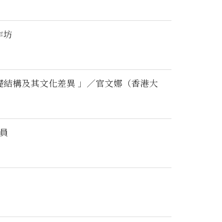
作坊
礎結構及其文化差異 」／官文娜（香港大
究員