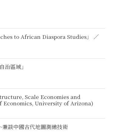
to African Diaspora Studies」 ／
自治區域」
, Scale Economies and
f Economics, University of Arizona)
~兼談中國古代地圖測繪技術