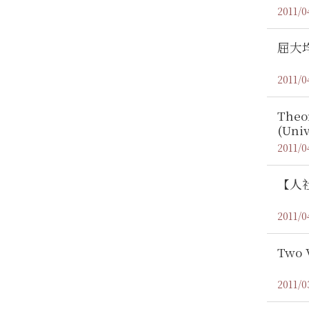
2011/0
屈大
2011/0
Theor
(Univ
2011/0
【人
2011/0
Two V
2011/0