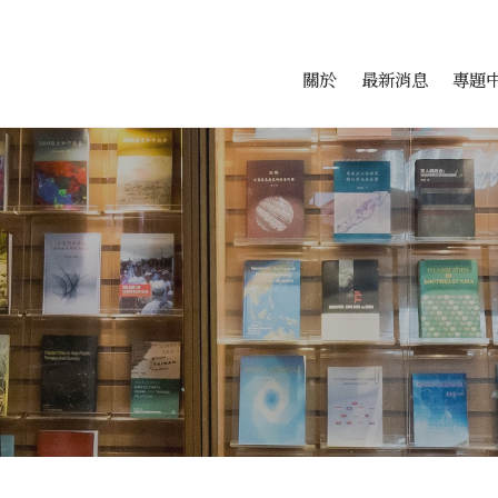
會科學研究中心
跳至中央區塊/Main Conte
:::
關於
最新消息
專題