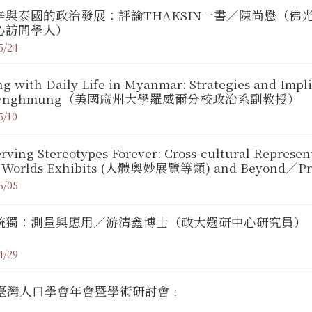
辛與泰國的政治發展：評論THAKSIN一書／陳尚懋（
心訪問學人）
5/24
ng with Daily Life in Myanmar: Strategies and Imp
awnghmung（美國麻州大學羅威爾分校政治系副教授）
5/10
rving Stereotypes Forever: Cross-cultural Represent
 Worlds Exhibits (人體奧妙展覽等類) and Beyond／Prof. L
ornia) :
5/05
統獨：測量與應用／游清鑫博士（政大選研中心研究員）
4/29
1臺灣人口學會年會暨學術研討會 :