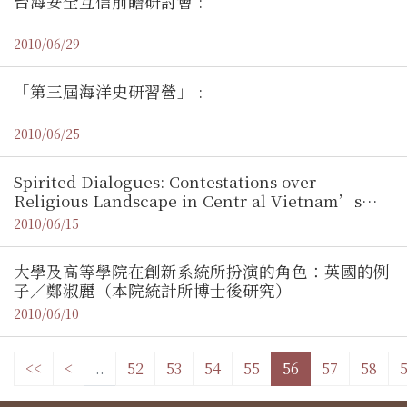
台海安全互信前瞻研討會 :
2010/06/29
「第三屆海洋史研習營」 :
2010/06/25
Spirited Dialogues: Contestations over
Religious Landscape in Centr al Vietnam’s
Littoral Society／Edyta Roszko（德國Max-
2010/06/15
Planck-Institute社會人類學博士候選人 ） :
大學及高等學院在創新系統所扮演的角色：英國的例
子／鄭淑麗（本院統計所博士後研究）
2010/06/10
<<
<
..
52
53
54
55
56
57
58