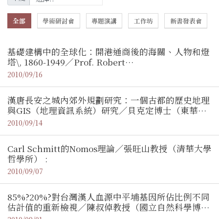
全部
學術研討會
專題演講
工作坊
新書發表會
基礎建構中的全球化：開港通商後的海關、人物和燈
塔\, 1860-1949／Prof. Robert
Bickers（Departmen t of History\, University of
2010/09/16
Bristol） :
漢唐長安之城內郊外規劃研究：一個古都的歷史地理
與GIS（地理資訊系統）研究／貝克定博士（東華大
學歷史學系助理教授） :
2010/09/14
Carl Schmitt的Nomos理論／張旺山教授（清華大學
哲學所） :
2010/09/07
85%?20%?對台灣漢人血源中平埔基因所佔比例不同
估計值的重新檢視／陳叔倬教授（國立自然科學博物
館人類學組助理研究員）