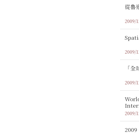
從魯
2009/1
Spati
2009/1
「全
2009/1
Worl
Inter
2009/1
20