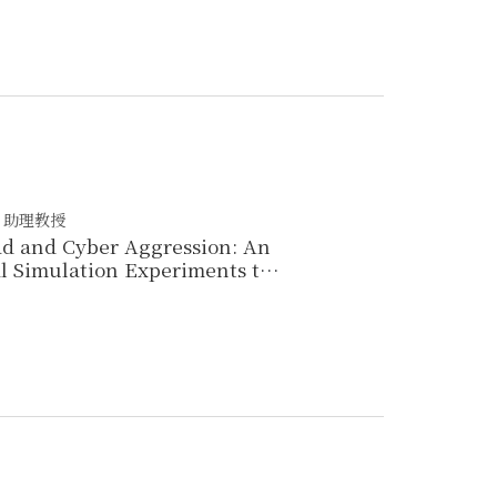
 助理教授
ad and Cyber Aggression: An
l Simulation Experiments to