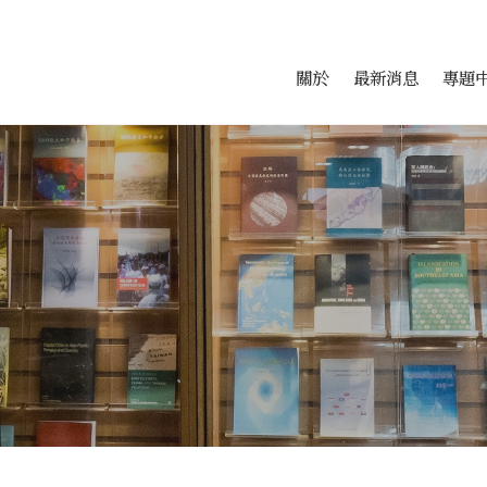
會科學研究中心
跳至中央區塊/Main Conte
:::
關於
最新消息
專題