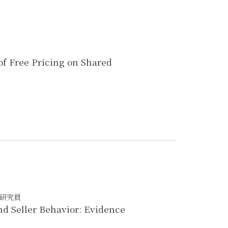
of Free Pricing on Shared
副研究員
d Seller Behavior: Evidence