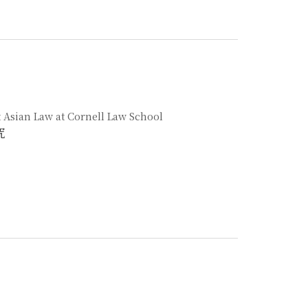
t Asian Law at Cornell Law School
究