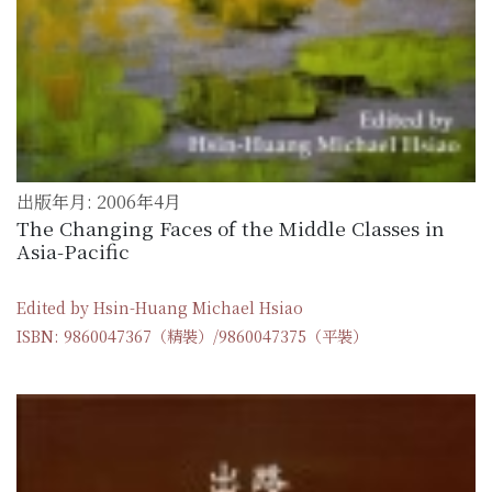
出版年月: 2006年4月
The Changing Faces of the Middle Classes in
Asia-Pacific
Edited by Hsin-Huang Michael Hsiao
ISBN: 9860047367（精裝）/9860047375（平裝）