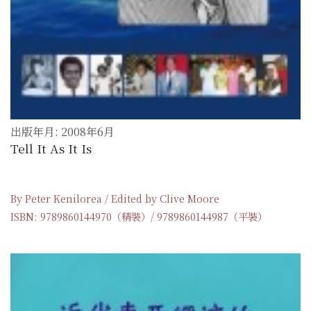
出版年月: 2008年6月
Tell It As It Is
By Peter Kenilorea / Edited by Clive Moore
ISBN: 9789860144970（精裝）/ 9789860144987（平裝）