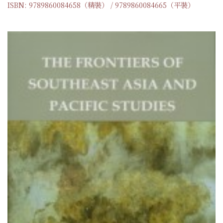
ISBN: 9789860084658（精裝） / 9789860084665（平裝）