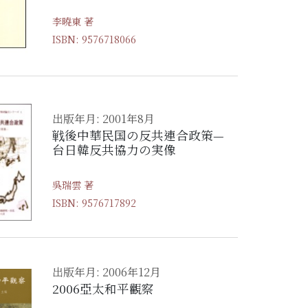
—以梁啟超的國會觀為中心
李曉東 著
ISBN: 9576718066
出版年月: 2001年8月
戦後中華民国の反共連合政策—
台日韓反共協力の実像
吳瑞雲 著
ISBN: 9576717892
出版年月: 2006年12月
2006亞太和平觀察