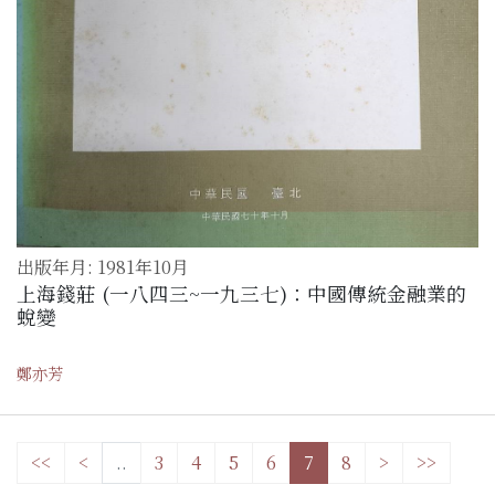
出版年月: 1981年10月
上海錢莊 (一八四三~一九三七)：中國傳統金融業的
蛻變
鄭亦芳
<<
<
..
3
4
5
6
7
8
>
>>