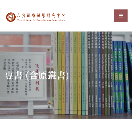
中央研究院人文社會科
選單
:::
專書 (含原叢書)