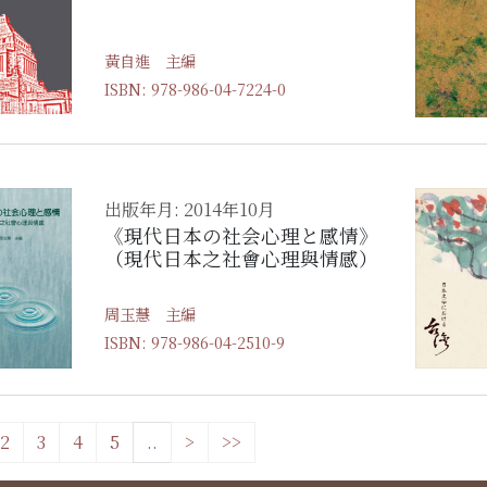
黃自進 主編
ISBN: 978-986-04-7224-0
出版年月: 2014年10月
《現代日本の社会心理と感情》
（現代日本之社會心理與情感）
周玉慧 主編
ISBN: 978-986-04-2510-9
2
3
4
5
..
>
>>