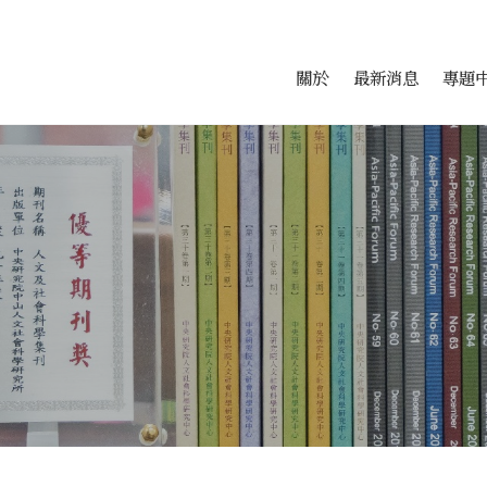
會科學研究中心
跳至中央區塊/Main Conte
:::
關於
最新消息
專題