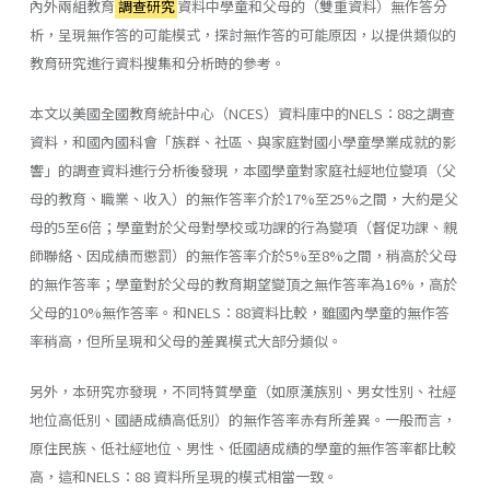
內外兩組教育
調查研究
資料中學童和父母的（雙重資料）無作答分
析，呈現無作答的可能模式，探討無作答的可能原因，以提供類似的
教育研究進行資料搜集和分析時的參考。
本文以美國全國教育統計中心（NCES）資料庫中的NELS：88之調查
資料，和國內國科會「族群、社區、與家庭對國小學童學業成就的影
響」的調查資料進行分析後發現，本國學童對家庭社經地位變項（父
母的教育、職業、收入）的無作答率介於17%至25%之間，大約是父
母的5至6倍；學童對於父母對學校或功課的行為變項（督促功課、親
師聯絡、因成績而懲罰）的無作答率介於5%至8%之間，稍高於父母
的無作答率；學童對於父母的教育期望變頂之無作答率為16%，高於
父母的10%無作答率。和NELS：88資料比較，雖國內學童的無作答
率稍高，但所呈現和父母的差異模式大部分類似。
另外，本研究亦發現，不同特質學童（如原漢族別、男女性別、社經
地位高低別、國語成績高低別）的無作答率赤有所差異。一般而言，
原住民族、低社經地位、男性、低國語成績的學童的無作答率都比較
高，這和NELS：88 資料所呈現的模式相當一致。