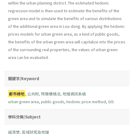
within the urban planning district. The estimated hedonic
regression model is then used to estimate the benefits of the
green area and to simulate the benefits of various distributions
of the additional green area in Lou-dong. By applying the hedonic
prices models for urban green area, as a kind of public goods,
the benefits of the urban green area will capitalize into the prices
of the surrounding real properties, the values of urban green
area can be evaluated.
關鍵字/Keyword
都市綠地
,
公共財
,
特徵價格法
,
地理資訊系統
urban green area
,
public goods
,
hedonic price method
,
GIS
學科分類/Subject
經濟學
,
區域研究及地理