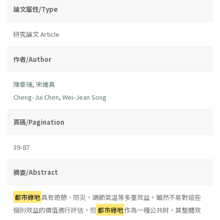
論文屬性/Type
研究論文 Article
作者/Author
陳章瑞
,
宋維真
Cheng-Jui Chen
,
Wei-Jean Song
頁碼/Pagination
39-87
摘要/Abstract
都市綠地
具有遊憩、防災、調節氣溫等多重效益。雖然不易對這些
個別效益的價值進行評估，但
都市綠地
作為一種公共財，其整體效