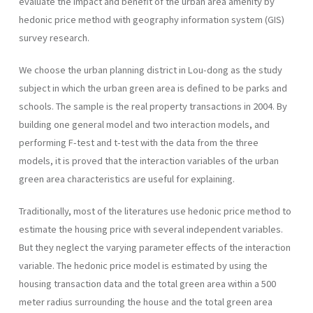
evaluate the impact and benefit of the urban area amenity by
hedonic price method with geography information system (GIS)
survey research.
We choose the urban planning district in Lou-dong as the study
subject in which the urban green area is defined to be parks and
schools. The sample is the real property transactions in 2004. By
building one general model and two interaction models, and
performing F-test and t-test with the data from the three
models, it is proved that the interaction variables of the urban
green area characteristics are useful for explaining.
Traditionally, most of the literatures use hedonic price method to
estimate the housing price with several independent variables.
But they neglect the varying parameter effects of the interaction
variable. The hedonic price model is estimated by using the
housing transaction data and the total green area within a 500
meter radius surrounding the house and the total green area