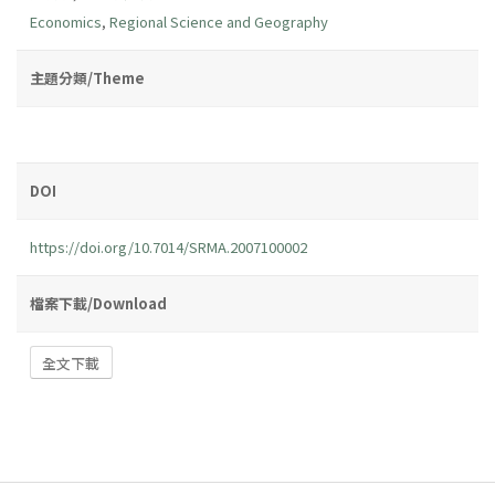
Economics
,
Regional Science and Geography
主題分類/Theme
DOI
https://doi.org/10.7014/SRMA.2007100002
檔案下載/Download
全文下載