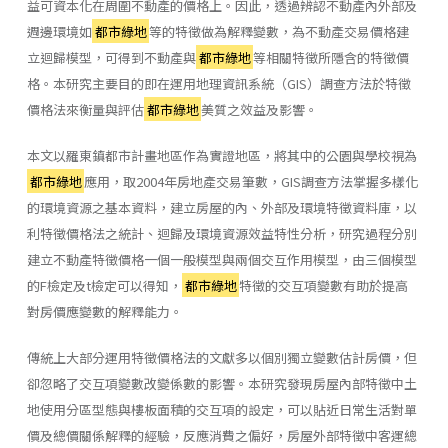
益可資本化在周圍不動產的價格上。因此，透過辨認不動產內外部及
週邊環境如
都市綠地
等的特徵做為解釋變數，為不動產交易價格建
立迴歸模型，可得到不動產與
都市綠地
等相關特徵所隱含的特徵價
格。本研究主要目的即在運用地理資訊系統（GIS）調查方法於特徵
價格法來衡量與評估
都市綠地
美質之效益及影響。
本文以羅東鎮都市計畫地區作為實證地區，將其中的公園與學校視為
都市綠地
應用，取2004年房地產交易筆數，GIS調查方法掌握多樣化
的環境資源之基本資料，建立房屋的內、外部及環境特徵資料庫，以
利特徵價格法之統計、迴歸及環境資源效益特性分析，研究過程分別
建立不動產特徵價格一個一般模型與兩個交互作用模型，由三個模型
的F檢定及t檢定可以得知，
都市綠地
特徵的交互項變數有助於提高
對房價應變數的解釋能力。
傳統上大部分運用特徵價格法的文獻多以個別獨立變數估計房價，但
卻忽略了交互項變數改變係數的影響。本研究發現房屋內部特徵中土
地使用分區型態與樓板面積的交互項的設定，可以貼近日常生活對單
價及總價關係解釋的經驗，反應消費之偏好，房屋外部特徵中客運總