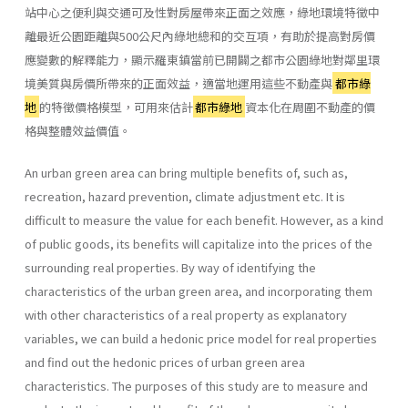
站中心之便利與交通可及性對房屋帶來正面之效應，綠地環境特徵中
離最近公園距離與500公尺內綠地總和的交互項，有助於提高對房價
應變數的解釋能力，顯示羅東鎮當前已開闢之都市公園綠地對鄰里環
境美質與房價所帶來的正面效益，適當地運用這些不動產與
都市綠
地
的特徵價格模型，可用來估計
都市綠地
資本化在周圍不動產的價
格與整體效益價值。
An urban green area can bring multiple benefits of, such as,
recreation, hazard prevention, climate adjustment etc. It is
difficult to measure the value for each benefit. However, as a kind
of public goods, its benefits will capitalize into the prices of the
surrounding real properties. By way of identifying the
characteristics of the urban green area, and incorporating them
with other characteristics of a real property as explanatory
variables, we can build a hedonic price model for real properties
and find out the hedonic prices of urban green area
characteristics. The purposes of this study are to measure and