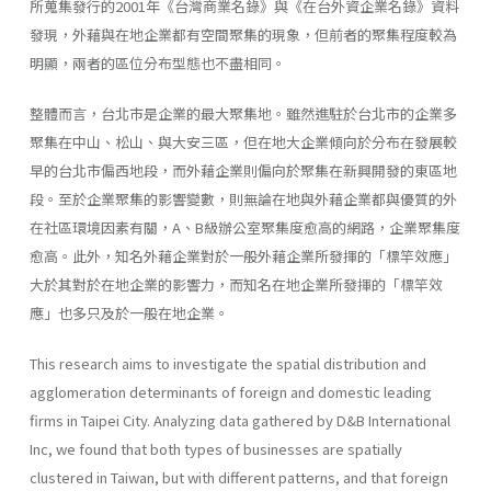
所蒐集發行的2001年《台灣商業名錄》與《在台外資企業名錄》資料
發現，外藉與在地企業都有空間聚集的現象，但前者的聚集程度較為
明顯，兩者的區位分布型態也不盡相同。
整體而言，台北市是企業的最大聚集地。雖然進駐於台北市的企業多
聚集在中山、松山、與大安三區，但在地大企業傾向於分布在發展較
早的台北市偏西地段，而外藉企業則偏向於聚集在新興開發的東區地
段。至於企業聚集的影響變數，則無論在地與外藉企業都與優質的外
在社區環境因素有關，A、B級辦公室聚集度愈高的網路，企業聚集度
愈高。此外，知名外藉企業對於一般外藉企業所發揮的「標竿效應」
大於其對於在地企業的影響力，而知名在地企業所發揮的「標竿效
應」也多只及於一般在地企業。
This research aims to investigate the spatial distribution and
agglomeration determinants of foreign and domestic leading
firms in Taipei City. Analyzing data gathered by D&B International
Inc, we found that both types of businesses are spatially
clustered in Taiwan, but with different patterns, and that foreign