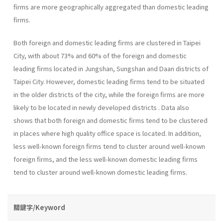
firms are more geographically aggregated than domestic leading
firms.
Both foreign and domestic leading firms are clustered in Taipei
City, with about 73% and 60% of the foreign and domestic
leading firms located in Jungshan, Sungshan and Daan districts of
Taipei City. However, domestic leading firms tend to be situated
in the older districts of the city, while the foreign firms are more
likely to be located in newly developed districts . Data also
shows that both foreign and domestic firms tend to be clustered
in places where high quality office space is located. In addition,
less well-known foreign firms tend to cluster around well-known
foreign firms, and the less well-known domestic leading firms
tend to cluster around well-known domestic leading firms.
關鍵字/Keyword