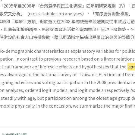
2005年至2008年『台灣選舉與民主化調查』四年期研究規劃（IV）：民
析」（cross -tabulation analyses）、「有序勝算對數模型」（o
），檢證年齡和「年齡平方項」對於選民在2008 年總統選舉競選期間從事政
，但隨著年齡的增長，民眾從事政治活動的增加幅度則呈現下降趨勢。在
時常設的社會人口特徵變數，藉此更清晰地描繪出民眾政治參與的整體分
o-demographic characteristics as explanatory variables for politica
ipation. In contrast to previous research based on a linear relation
tical framework of life-cycle effects and hypothesizes that the
cor
akes advantage of the national survey of "Taiwan's Election and De
ning activities and voting participation in the 2008 presidential 
on analyses, ordered logit models, and logit models respectively. As
s steadily with age, but participation among the oldest age group 
 mobile physically. In the conclusion, we summarize the major fin