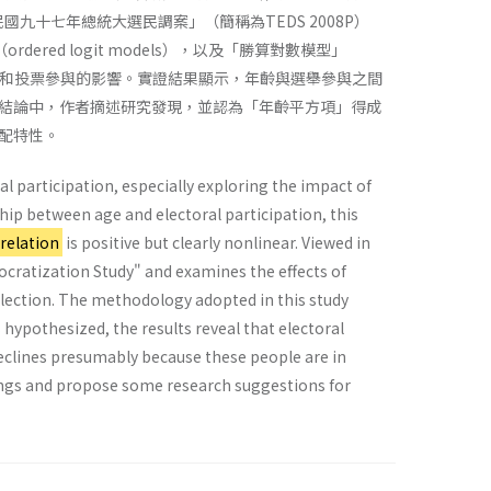
國九十七年總統大選民調案」（簡稱為TEDS 2008P）
rdered logit models），以及「勝算對數模型」
治活動和投票參與的影響。實證結果顯示，年齡與選舉參與之間
結論中，作者摘述研究發現，並認為「年齡平方項」得成
配特性。
l participation, especially exploring the impact of
ship between age and electoral participation, this
relation
is positive but clearly nonlinear. Viewed in
mocratization Study" and examines the effects of
election. The methodology adopted in this study
 hypothesized, the results reveal that electoral
declines presumably because these people are in
dings and propose some research suggestions for