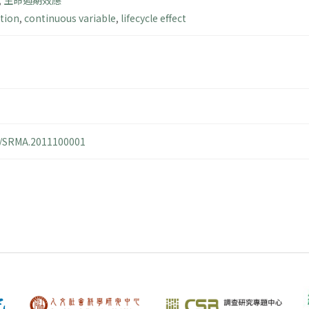
,
生命週期效應
ation
,
continuous variable
,
lifecycle effect
14/SRMA.2011100001