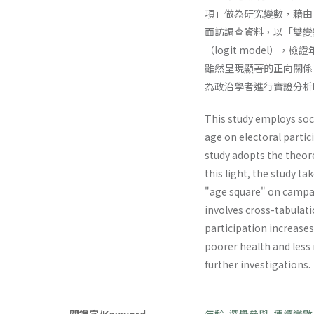
項」做為研究變數，藉由「
面訪調查資料，以「雙變數交叉分
（logit model
雖然呈現顯著的正向關係
為政治學者進行實證分析
This study employs soci
age on electoral partic
study adopts the theore
this light, the study t
"age square" on campaig
involves cross-tabulati
participation increase
poorer health and less
further investigations.