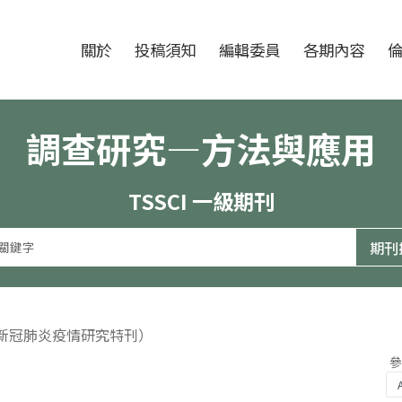
跳至中央區塊/Main Content
:::
期刊
關於
投稿須知
編輯委員
各期內容
調查研究—方法與應用
TSSCI 一級期刊
（新冠肺炎疫情研究特刊）