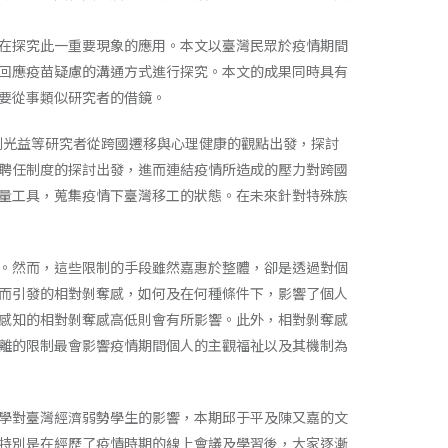
在探究此一重要現象的應用。本文以臺灣民眾於疫情期間
回應疫苗疑慮的溝通方式進行探究。本文的成果同時具有
要從事類似研究者的借鏡。
、劉光益等研究者從跨國遷移與心理健康的觀點出發，探討
聘任制度的探討出發，進而連結疫情所造成的壓力對跨國
量工具，蒐集疫情下臺灣移工的狀態。在未來針對特殊族
。然而，這些限制的手段雖然嘉惠於整體，卻是透過對個
而引發的相對剝奪感，如何及在何種條件下，影響了個人
感知的相對剝奪感高低則會有所影響。此外，相對剝奪感
離的限制最會影響疫情期間個人的主觀福祉以及其機制為
學對臺灣經濟弱勢學生的影響，本期邱于平及陳又嘉的文
特別是在經歷了疫情時期的線上會議及學習後，大家逐漸