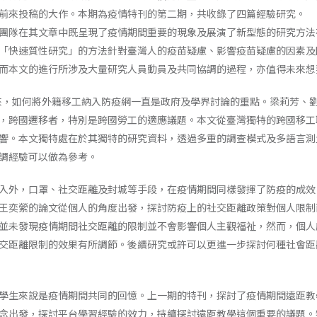
前來投稿的大作。本期為疫情特刊的第二期，共收錄了四篇經驗研究。
團隊在其文章中既呈現了疫情期間重要的現象及展演了新型態的研究方法
「快速質性研究」的方法針對臺灣人的疫苗疑慮、影響疫苗疑慮的因素及
而本文的進行所涉及大量研究人員動員及共同協調的過程，亦值得未來想
爆發以來，如何將外籍移工納入防疫網一直是政府及學界討論的重點。梁莉芳
，跨國遷移者，特別是跨國勞工的適應議題。本文從臺灣獨特的跨國移工
響。本文獨特處在於其獨特的研究資料，透過多重的調查模式及多語言測
調經驗可以做為參考。
入外，口罩、社交距離及封城等手段，在疫情期間同樣發揮了防疫的成效
王奕縈的論文從個人的角度出發，探討防疫上的社交距離政策對個人限制
並未發現疫情期間社交距離的限制並不會影響個人主觀福祉，然而，個人
交距離限制的效果有所調節。後續研究或許可以更進一步探討何種社會距
學生來說是疫情期間共同的回憶。上一期的特刊，探討了疫情期間遠距教
念出發，探討平台學習經驗的效力，持續探討遠距教學這個重要的議題。