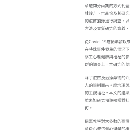
章能夠分兩期的方式刊登
林峻吉、官晨怡及其研究
的疫苗猶豫進行調查，以
方法及實質研究的意義，
從Covid–19疫情
在特殊事件發生的情況下
移工心理健康與福祉的影
群的調查上，本研究的訪
除了疫苗及治療藥物的介
人的限制而來。廖培珊與
的主觀福祉。本文的結果
並未如研究預期那樣對社
何。
遠距教學對大多數的臺灣
章從心流這個心理學的概