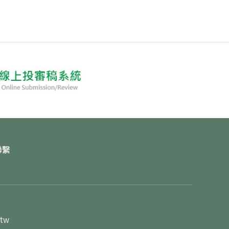
聯繫
.tw