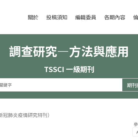
跳至中央區塊/Main Content
:::
期刊
關於
投稿須知
編輯委員
各期內容
調查研究—方法與應用
TSSCI 一級期刊
（新冠肺炎疫情研究特刊）