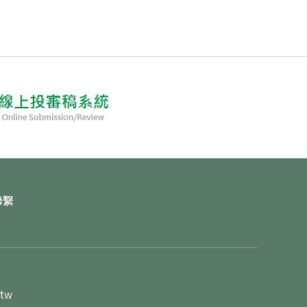
聯繫
.tw