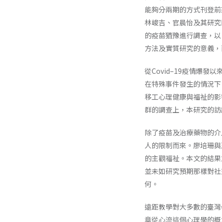
能夠分兩期的方式刊登前
林峻吉、官晨怡及其研究
的疫苗猶豫進行調查，以
方法及實質研究的意義，
從Covid–19疫情
在特殊事件發生的情況下
移工心理健康與福祉的影
群的調查上，本研究的訪
除了疫苗及治療藥物的介
人的限制而來。廖培珊與
的主觀福祉。本文的結果
並未如研究預期那樣對社
何。
遠距教學對大多數的臺灣
章從心流這個心理學的概