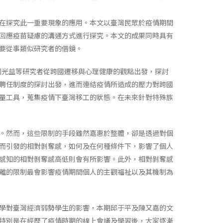
在探究此一重要現象的應用。本文以臺灣民眾於疫情期間
回應疫苗疑慮的溝通方式進行探究。本文的成果同時具有
要從事類似研究者的借鏡。
、劉光益等研究者從跨國遷移與心理健康的觀點出發，探討
聘任制度的探討出發，進而連結疫情所造成的壓力對跨國
量工具，蒐集疫情下臺灣移工的狀態。在未來針對特殊族
。然而，這些限制的手段雖然嘉惠於整體，卻是透過對個
而引發的相對剝奪感，如何及在何種條件下，影響了個人
感知的相對剝奪感高低則會有所影響。此外，相對剝奪感
離的限制最會影響疫情期間個人的主觀福祉以及其機制為
學對臺灣經濟弱勢學生的影響，本期邱于平及陳又嘉的文
特別是在經歷了疫情時期的線上會議及學習後，大家逐漸