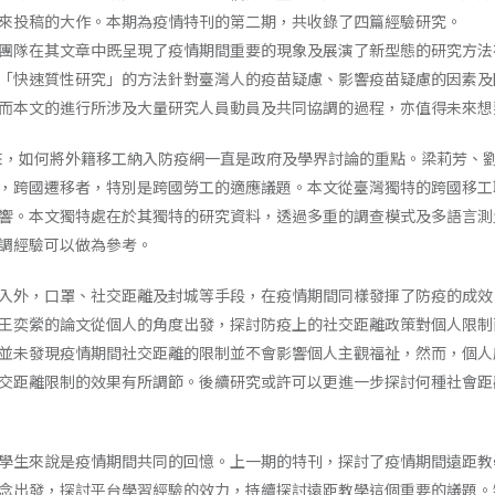
來投稿的大作。本期為疫情特刊的第二期，共收錄了四篇經驗研究。
團隊在其文章中既呈現了疫情期間重要的現象及展演了新型態的研究方法
「快速質性研究」的方法針對臺灣人的疫苗疑慮、影響疫苗疑慮的因素及
而本文的進行所涉及大量研究人員動員及共同協調的過程，亦值得未來想
爆發以來，如何將外籍移工納入防疫網一直是政府及學界討論的重點。梁莉芳
，跨國遷移者，特別是跨國勞工的適應議題。本文從臺灣獨特的跨國移工
響。本文獨特處在於其獨特的研究資料，透過多重的調查模式及多語言測
調經驗可以做為參考。
入外，口罩、社交距離及封城等手段，在疫情期間同樣發揮了防疫的成效
王奕縈的論文從個人的角度出發，探討防疫上的社交距離政策對個人限制
並未發現疫情期間社交距離的限制並不會影響個人主觀福祉，然而，個人
交距離限制的效果有所調節。後續研究或許可以更進一步探討何種社會距
學生來說是疫情期間共同的回憶。上一期的特刊，探討了疫情期間遠距教
念出發，探討平台學習經驗的效力，持續探討遠距教學這個重要的議題。