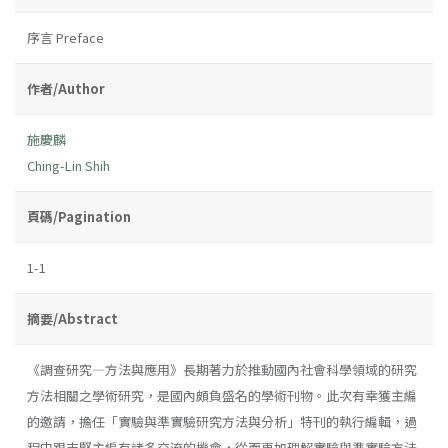
序言 Preface
作者/Author
施慶麟
Ching-Lin Shih
頁碼/Pagination
1-1
摘要/Abstract
《調查研究—方法與應用》長期著力於推動國內社會科學領域的研究
方法相關之學術研究，是國內頗負盛名的學術刊物。此次有幸獲主編
的邀請，擔任「實驗與準實驗研究方法與分析」特刊的執行編輯，過
程中跟志堅主編有諸多交流的機會，從而更加理解實驗與準實驗方法