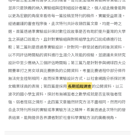
並非只是狹義的納入實驗組與控制組設計者屬之，個人經此機會能夠
以更為宏觀的角度來看待每一篇投稿至特刊的稿件，實屬受益匪淺。
經過嚴謹的審查程序後，此次特刊共計收錄四篇文章，均是一時之
選。首篇透過準實驗設計探討數位說故事是否有助於提升臺灣的大學
生之英語口說能力，且針對實驗組與對照組學生的口說成績進行比
較；第二篇則是透過準實驗設計，針對同一群受試者的前後測資料，
以不同評估時間點的資料進行生涯介入效能的檢驗，並建議未來研究
設計中至少應納入三個評估時間點；第三篇乃是針對參與網球四大公
開賽單打之男女球員比賽勝負的公開資料，考量比賽過程中部分條件
無法完全控制相同，故而採準實驗設計方式，以社會網路分析探討男
女職業球員的表現；第四篇是採用
長期追蹤調查
的公開資料，以三
波次的國小學生資料，探討有無補習者之數學成就是否呈現強者恆
強、弱者恆弱之情形。此四篇文章雖然研究方法不盡相同，然而均符
合此次特刊所採的實驗或準實驗方法之精神。希冀透過此次特刊的發
表結果，能夠提供各界讀者對於社會科學實驗方法的廣義視角。