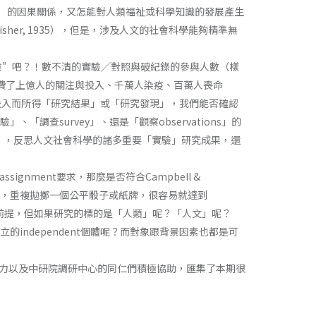
able（推論化）的因果關係，又怎能對人類福祉或科學知識的發展產生
Fisher, 1935），但是，涉及人文的社會科學能夠精準無
實驗”吧？！數不清的實驗╱對照與破紀錄的參與人數（樣
吧？耗費了上億人的關注與投入、千萬人染疫、百萬人喪命
類的共同投入而所得「研究結果」或「研究發現」，我們能否確認
」、「調查survey」、還是「觀察observations」的
ation），反思人文社會科學的諸多重要「實驗」研究成果，還
gnment要求，那麼是否符合Campbell &
又從哲學的觀點來看，重複拋擲一個公平骰子或紙牌，很容易就達到
實驗研究的關鍵前提，但如果研究的標的是「人類」呢？「人文」呢？
的independent個體呢？而對象跟背景因素也都是可
力以及中研院調研中心的同仁們積極協助，匯集了本期很