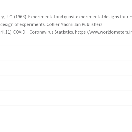
ley, J. C. (1963). Experimental and quasi-experimental designs for 
e design of experiments. Collier Macmillan Publishers.
ril 11). COVID—Coronavirus Statistics. https://www.worldometers.i