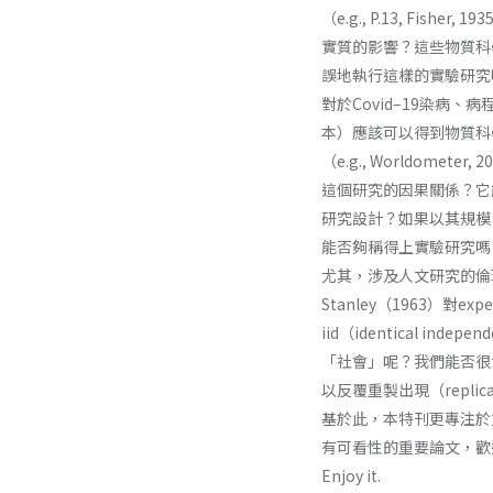
（e.g., P.13, F
實質的影響？這些物質科學（p
誤地執行這樣的實驗研究
對於Covid–19染
本）應該可以得到物質科學
（e.g., Worldo
這個研究的因果關係？它能被推
研究設計？如果以其規模，都
能否夠稱得上實驗研究嗎
尤其，涉及人文研究的倫理問
Stanley（1963）對e
iid（identical 
「社會」呢？我們能否很肯
以反覆重製出現（replic
基於此，本特刊更專注於
有可看性的重要論文，歡
Enjoy it.