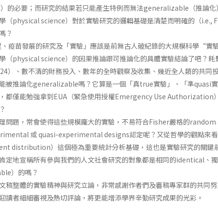
isher, 1935）的必要；而研究的結果若只能產生特例而無法generaliz
hysical science）對於實驗研究的邏輯基礎是清楚而明確的（i.e., 
嗎？
病、病程、疫苗發展的研究及「實驗」應該是前無古人破紀錄的大規模科學“
（physical science）的因果推論跟可推論化的具體實驗結論了
meter, 2024）、數不清的財務投入、數年的全時觀察及收集、幾近全人
論化generalizable嗎？它算是一個「真true實驗」、「準quasi實驗
僅能勉強拿到EUA（緊急使用授權Emergency Use Authoriz
？
題，常會使得這些規模龐大的實驗，不易符合Fisher嚴格的random assi
xperimental 或 quasi-experimental designs認定呢？
independent distribution）這個極為重要統計分析基礎，這也是
定地宣稱所有參與我們的人文社會研究的對象都是相同的identical、獨立
able）的嗎？
文稿整體的實驗精神與研究立論，非常感謝作者們及審稿專家群的共同努
迎讀者細細審視及熱切評論，將更能增添學界辛勤研究成果的光彩。