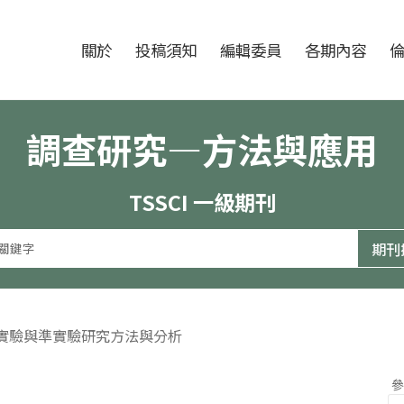
跳至中央區塊/Main Content
:::
期刊
關於
投稿須知
編輯委員
各期內容
調查研究—方法與應用
TSSCI 一級期刊
（實驗與準實驗研究方法與分析