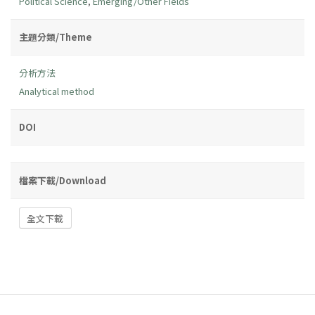
Political Science
,
Emerging/Other Fields
主題分類/Theme
分析方法
Analytical method
DOI
檔案下載/Download
全文下載