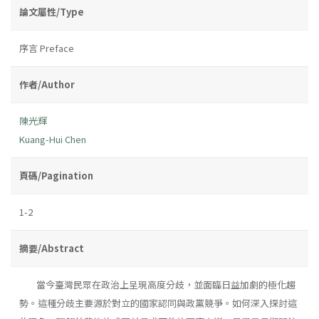
論文屬性/Type
序言 Preface
作者/Author
陳光輝
Kuang-Hui Chen
頁碼/Pagination
1-2
摘要/Abstract
當今臺灣民眾在政治上呈現高度分歧，並面臨日益加劇的極化趨
勢。這種分歧主要源於對立的國家認同與政黨競爭。如何深入探討這