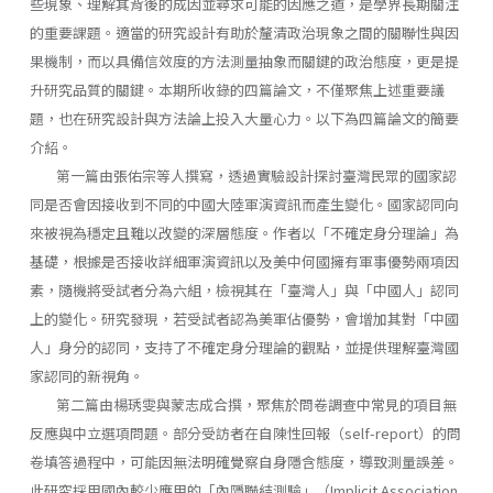
些現象、理解其背後的成因並尋求可能的因應之道，是學界長期關注
的重要課題。適當的研究設計有助於釐清政治現象之間的關聯性與因
果機制，而以具備信效度的方法測量抽象而關鍵的政治態度，更是提
升研究品質的關鍵。本期所收錄的四篇論文，不僅聚焦上述重要議
題，也在研究設計與方法論上投入大量心力。以下為四篇論文的簡要
介紹。
第一篇由張佑宗等人撰寫，透過實驗設計探討臺灣民眾的國家認
同是否會因接收到不同的中國大陸軍演資訊而產生變化。國家認同向
來被視為穩定且難以改變的深層態度。作者以「不確定身分理論」為
基礎，根據是否接收詳細軍演資訊以及美中何國擁有軍事優勢兩項因
素，隨機將受試者分為六組，檢視其在「臺灣人」與「中國人」認同
上的變化。研究發現，若受試者認為美軍佔優勢，會增加其對「中國
人」身分的認同，支持了不確定身分理論的觀點，並提供理解臺灣國
家認同的新視角。
第二篇由楊琇雯與蒙志成合撰，聚焦於問卷調查中常見的項目無
反應與中立選項問題。部分受訪者在自陳性回報（self-report）的問
卷填答過程中，可能因無法明確覺察自身隱含態度，導致測量誤差。
此研究採用國內較少應用的「內隱聯結測驗」（Implicit Association