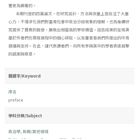
響更為顯著的。
本期刊登的四篇論文，在研究設計、方法與測量上皆投注了大量
心力，不僅深化我們對臺灣社會中政治分歧現象的理解，也為後續研
究提供了寶貴的啟發，展現出相當高的學術價值。這些成果的呈現奠
基於作者們在撰寫過程中的細心耕耘，以及審查委員們所提出的中肯
建議與支持。在此，謹代表讀者們，向所有參與其中的學者表達誠摯
的感謝與敬意。
關鍵字/Keyword
序言
preface
學科分類/Subject
政治學
,
新興/其他領域