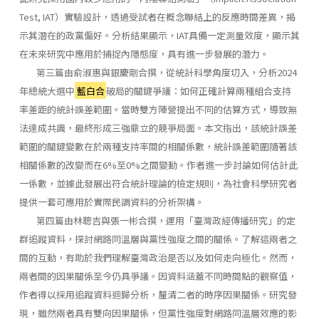
Test, IAT）實驗設計，透過受試者在概念聯結上的反應時間差異，揭
示其潛在的政黨偏好。分析結果顯示，IAT具備一定測量效度，顯示其
在未來研究中應用於捕捉內隱態度，具有進一步發展的潛力。
第三篇由俞淑惠與銀慶剛合撰，從統計科學角度切入，分析2024
年總統大選中
藍白合
破局的關鍵爭議：如何正確計算兩種組合支持
率差距的統計誤差範圍。當時雙方陣營提出不同的估算方式，導致無
法達成共識，最終形成三強鼎立的競爭局面。本文指出，該統計誤差
範圍的關鍵變數在於兩種支持率間的相關係數，統計誤差範圍隨著該
相關係數的改變而在6%至0%之間變動。作者進一步討論如何估計此
一係數，並據此發展出符合統計理論的檢定規則，為社會科學研究者
提供一套可應用於實際民調資料的分析架構。
第四篇由林聰吉與張一彬合撰，運用「臺灣政經傳播研究」的定
群追蹤資料，探討網路同溫層與黨性強度之間的關係。了解這兩者之
間的互動，有助於我們理解臺灣政治是否以及如何走向極化。然而，
兩者間的因果關係至今仍具爭議。因資料涵蓋不同時間點的觀察值，
作者得以採用追蹤資料迴歸分析，釐清二者的時序因果關係。研究發
現，雖然兩者具有雙向因果關係，但黨性強度對網路同溫層效應的影