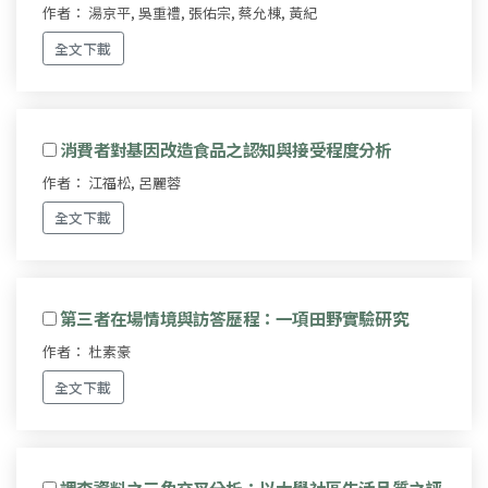
作者： 湯京平, 吳重禮, 張佑宗, 蔡允棟, 黃紀
全文下載
消費者對基因改造食品之認知與接受程度分析
作者： 江福松, 呂麗蓉
全文下載
第三者在場情境與訪答歷程：一項田野實驗研究
作者： 杜素豪
全文下載
調查資料之三角交叉分析：以大學社區生活品質之評