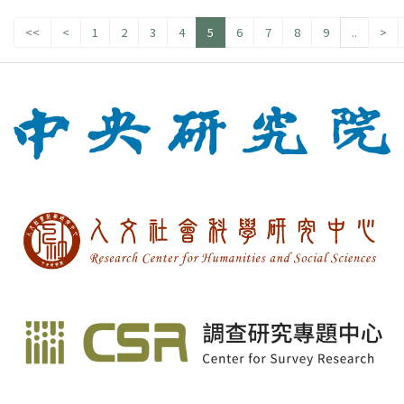
<<
<
1
2
3
4
5
6
7
8
9
..
>