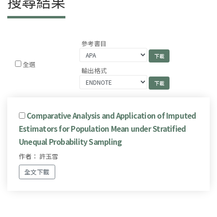
搜尋結果
參考書目
全選
輸出格式
Comparative Analysis and Application of Imputed
Estimators for Population Mean under Stratified
Unequal Probability Sampling
作者： 許玉雪
全文下載