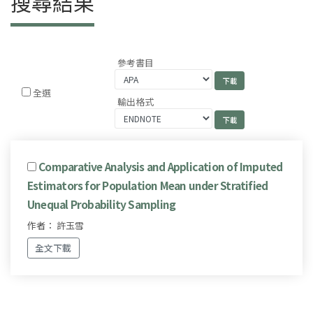
搜尋結果
參考書目
全選
輸出格式
Comparative Analysis and Application of Imputed
Estimators for Population Mean under Stratified
Unequal Probability Sampling
作者： 許玉雪
全文下載