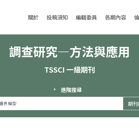
跳至中央區塊/Main Content
:::
期刊
關於
投稿須知
編輯委員
各期內容
調查研究—方法與應用
TSSCI 一級期刊
進階搜尋