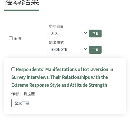
搜尋結果
參考書目
全選
輸出格式
Respondents' Manifestations of Extraversion in
Survey Interviews: Their Relationships with the
Extreme Response Style and Attitude Strength
作者： 楊孟麗
全文下載