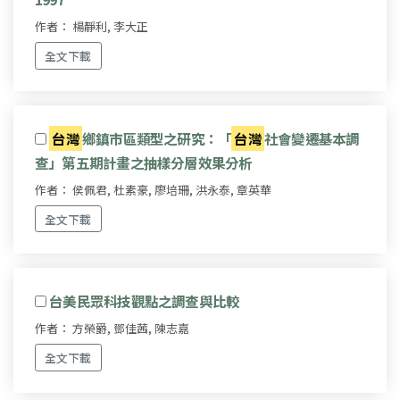
作者： 楊靜利, 李大正
全文下載
台灣
鄉鎮市區類型之研究：「
台灣
社會變遷基本調
查」第五期計畫之抽樣分層效果分析
作者： 侯佩君, 杜素豪, 廖培珊, 洪永泰, 章英華
全文下載
台美民眾科技觀點之調查與比較
作者： 方榮爵, 鄧佳茜, 陳志嘉
全文下載