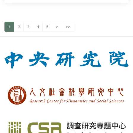
1
2
3
4
5
>
>>