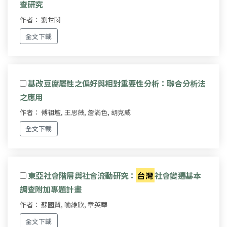
查研究
作者： 劉世閔
全文下載
基改豆腐屬性之偏好與相對重要性分析：聯合分析法
之應用
作者： 傅祖壇, 王思薇, 詹滿色, 胡克威
全文下載
東亞社會階層與社會流動研究：
台灣
社會變遷基本
調查附加專題計畫
作者： 蘇國賢, 喻維欣, 章英華
全文下載