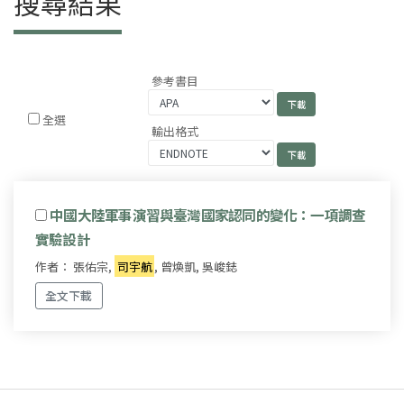
搜尋結果
參考書目
全選
輸出格式
中國大陸軍事演習與臺灣國家認同的變化：一項調查
實驗設計
作者： 張佑宗,
司宇航
, 曾煥凱, 吳峻鋕
全文下載