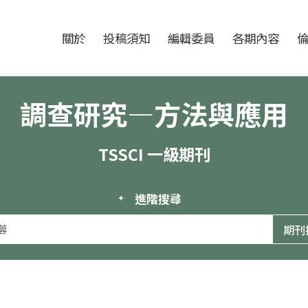
跳至中央區塊/Main Content
:::
期刊
關於
投稿須知
編輯委員
各期內容
調查研究—方法與應用
TSSCI 一級期刊
進階搜尋