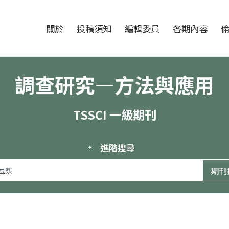
跳至中央區塊/Main Content
:::
期刊
關於
投稿須知
編輯委員
各期內容
調查研究—方法與應用
TSSCI 一級期刊
進階搜尋