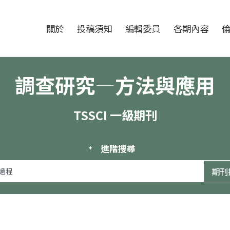
跳至中央區塊/Main Content
:::
期刊
關於
投稿須知
編輯委員
各期內容
調查研究—方法與應用
TSSCI 一級期刊
進階搜尋