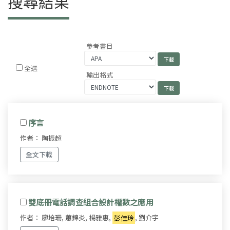
搜尋結果
參考書目
全選
輸出格式
序言
作者： 陶振超
全文下載
雙底冊電話調查組合設計權數之應用
作者： 廖培珊, 蕭錦炎, 楊雅惠,
彭佳玲
, 劉介宇