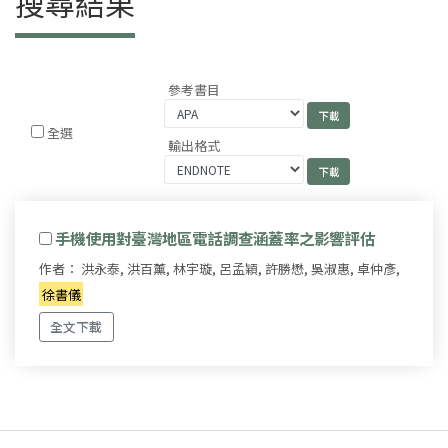
搜尋結果
參考書目
全選
輸出格式
手機使用對臺灣地區電話調查涵蓋率之影響評估
作者： 洪永泰, 洪百薰, 林宇璇, 呂孟穎, 許勝懋, 吳淑惠, 卓仲彥,
徐書儀
全文下載