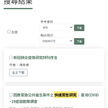
搜尋結果
參考書目
全選
輸出格式
新冠肺炎疫情研究特刊序言
作者： 陳易甫
全文下載
因應緊急公共衛生事件之
快速質性研究
：臺灣COVID
–19疫苗猶豫調查