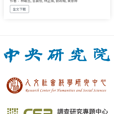
作者： 林峻吉, 官晨怡, 林正揚, 劉政翰, 黃意婷
全文下載