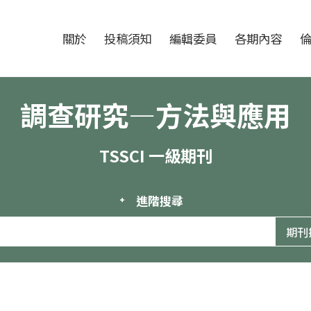
跳至中央區塊/Main Content
:::
期刊
關於
投稿須知
編輯委員
各期內容
調查研究—方法與應用
TSSCI 一級期刊
進階搜尋