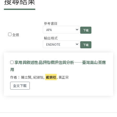
搜尋結果
參考書目
全選
輸出格式
享用與敘述性品評指標評估與分析——臺灣高山茶應
用
作者： 簡立賢, 紀淑怡,
戴錦稔
, 黃正宗
全文下載