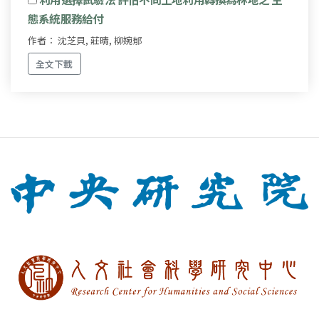
態系統服務給付
作者： 沈芝貝, 莊晴, 柳婉郁
全文下載