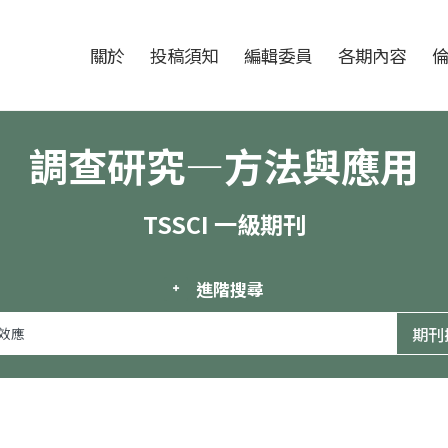
跳至中央區塊/Main Content
:::
期刊
關於
投稿須知
編輯委員
各期內容
調查研究—方法與應用
TSSCI 一級期刊
進階搜尋