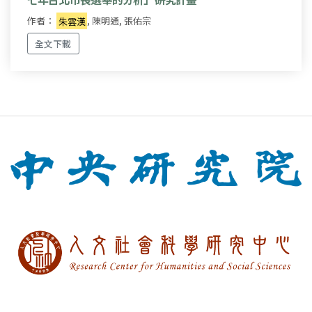
作者：
朱雲漢
, 陳明通, 張佑宗
全文下載