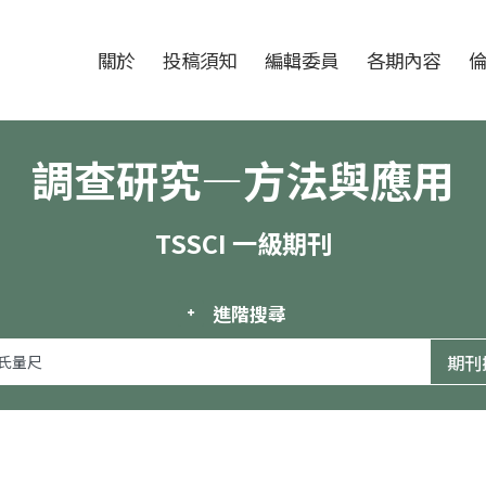
跳至中央區塊/Main Content
:::
期刊
關於
投稿須知
編輯委員
各期內容
調查研究—方法與應用
TSSCI 一級期刊
進階搜尋