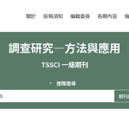
跳至中央區塊/Main Content
:::
期刊
關於
投稿須知
編輯委員
各期內容
調查研究—方法與應用
TSSCI 一級期刊
進階搜尋